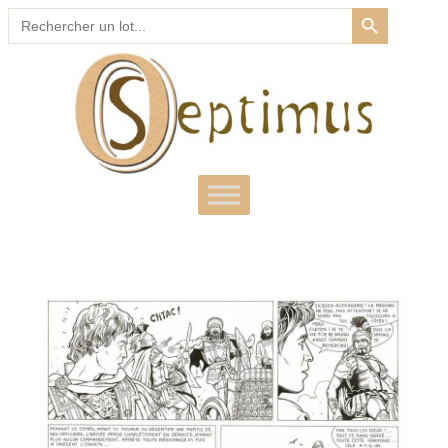
SEARCH BUTTON
Search
for: