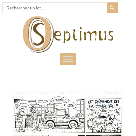
SEARCH BUTTON
Search
for: