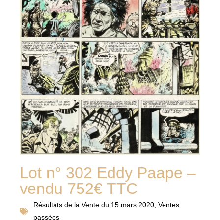
Lot n° 302 Eddy Paape –
vendu 752€ TTC
Résultats de la
Vente du 15 mars 2020
,
Ventes
passées