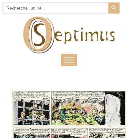
SEARCH BUTTON
Search
for: