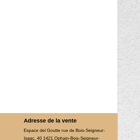
Adresse de la vente
Espace del Goutte rue de Bois-Seigneur-
Isaac, 40 1421 Ophain-Bois-Seigneur-