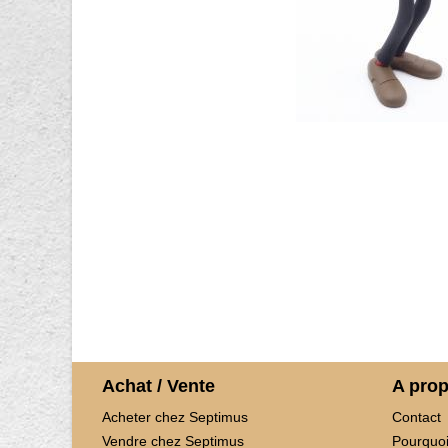
Achat / Vente
A pro
Acheter chez Septimus
Contact
Vendre chez Septimus
Pourquoi