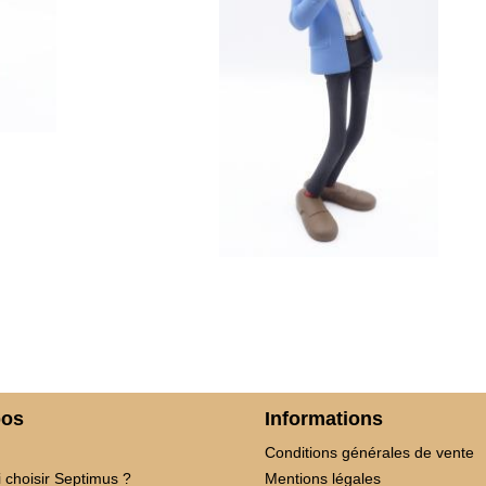
pos
Informations
Conditions générales de vente
 choisir Septimus ?
Mentions légales