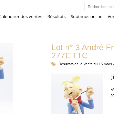
Search
for:
Calendrier des ventes
Résultats
Septimus online
Ve
Lot n° 3 André F
277€ TTC
Résultats de la
Vente du 15 mars 
[
FA
20