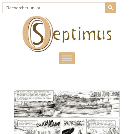
SEARCH BUTTON
Search
for: