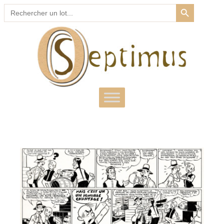
SEARCH BUTTON
Search
for: