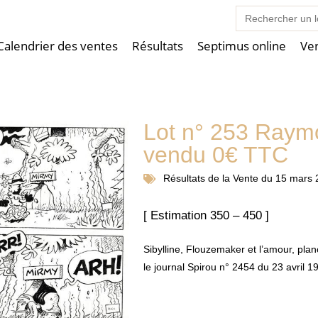
Search
for:
Calendrier des ventes
Résultats
Septimus online
Ve
Lot n° 253 Raym
vendu 0€ TTC
Résultats de la
Vente du 15 mars 
[ Estimation 350 – 450 ]
Sibylline, Flouzemaker et l’amour, plan
le journal Spirou n° 2454 du 23 avril 