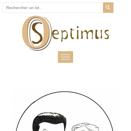
SEARCH BUTTON
Search
for: