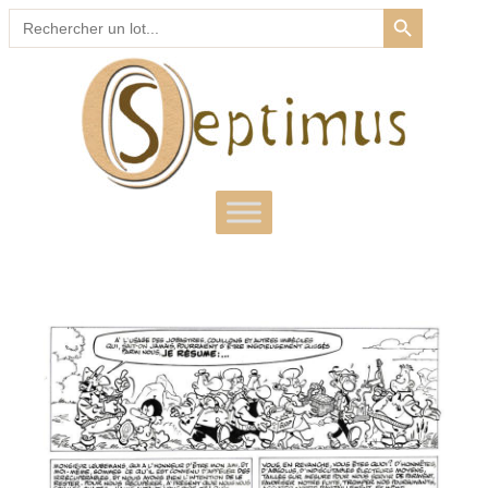
SEARCH BUTTON
Search
for: