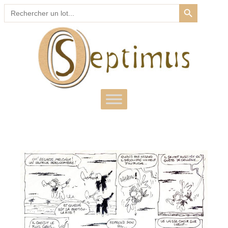
SEARCH BUTTON
Search
for: