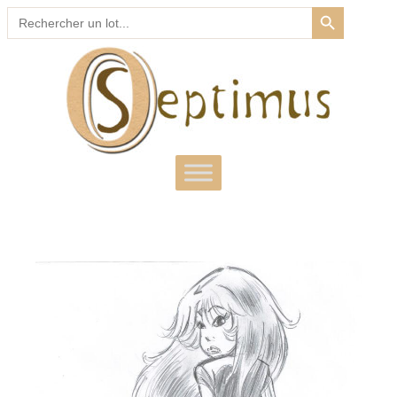
SEARCH BUTTON
Search
for: