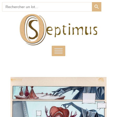
SEARCH BUTTON
Search
for: