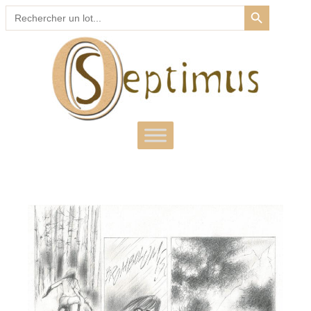
SEARCH BUTTON
Search
for: