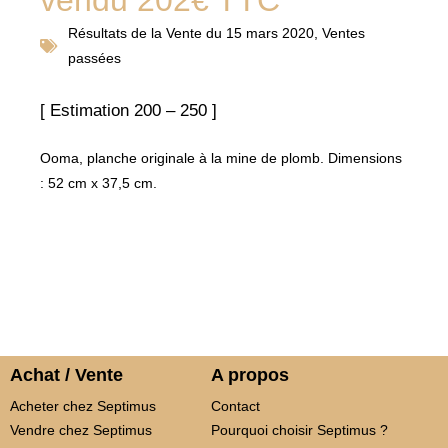
Résultats de la
Vente du 15 mars 2020
,
Ventes
passées
[ Estimation 200 – 250 ]
Ooma, planche originale à la mine de plomb. Dimensions
: 52 cm x 37,5 cm.
Achat / Vente
A propos
Acheter chez Septimus
Contact
Vendre chez Septimus
Pourquoi choisir Septimus ?