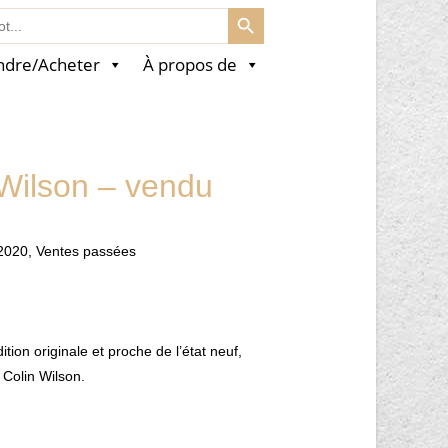
SEARCH BUTTON
ndre/Acheter
À propos de
 Wilson – vendu
2020
,
Ventes passées
ion originale et proche de l’état neuf,
Colin Wilson.