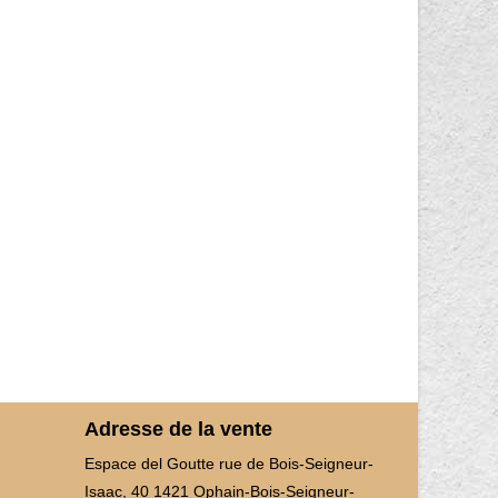
Adresse de la vente
Espace del Goutte rue de Bois-Seigneur-
Isaac, 40 1421 Ophain-Bois-Seigneur-