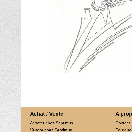
Achat / Vente
A pro
Acheter chez Septimus
Contact
Vendre chez Septimus
Pourquoi