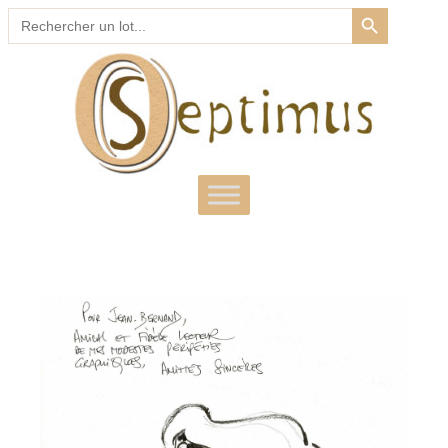
SEARCH BUTTON
Search
for: