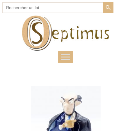
SEARCH BUTTON
Search
for: